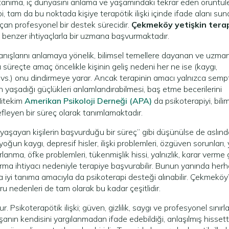
yi tanıma, iç dünyasını anlama ve yaşamındaki tekrar eden örüntüle
api, tam da bu noktada kişiye terapötik ilişki içinde ifade alanı su
 açan profesyonel bir destek sürecidir.
Çekmeköy yetişkin terap
 benzer ihtiyaçlarla bir uzmana başvurmaktadır.
ranışlarını anlamaya yönelik, bilimsel temellere dayanan ve uzma
u süreçte amaç öncelikle kişinin geliş nedeni her ne ise (kaygı,
k hali vs.) onu dindirmeye yarar. Ancak terapinin amacı yalnızca se
 yaşadığı güçlükleri anlamlandırabilmesi, baş etme becerilerini
 Nitekim
Amerikan Psikoloji Derneği (APA)
da psikoterapiyi, bili
edefleyen bir süreç olarak tanımlamaktadır.
yaşayan kişilerin başvurduğu bir süreç” gibi düşünülse de aslınd
yoğun kaygı, depresif hisler, ilişki problemleri, özgüven sorunları,
rlanma, öfke problemleri, tükenmişlik hissi, yalnızlık, karar verme
ma ihtiyacı nedeniyle terapiye başvurabilir. Bunun yanında herha
a iyi tanıma amacıyla da psikoterapi desteği alınabilir. Çekmeköy’
u nedenleri de tam olarak bu kadar çeşitlidir.
r. Psikoterapötik ilişki; güven, gizlilik, saygı ve profesyonel sınırla
ışanın kendisini yargılanmadan ifade edebildiği, anlaşılmış hissett