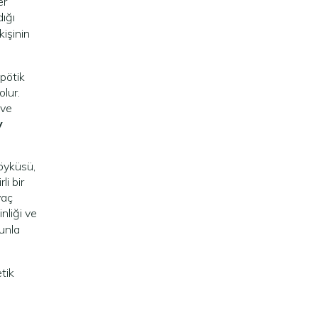
er
ığı
kişinin
apötik
olur.
 ve
y
 öyküsü,
li bir
yaç
inliği ve
nunla
tik