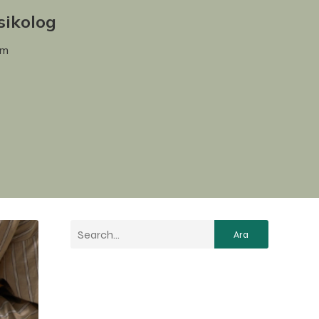
sikolog
im
Ara