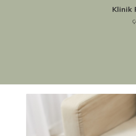
Klinik
Ç