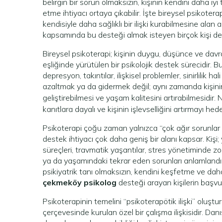
belirgin bir sorun olmaksızın, kişinin kendini daha i
etme ihtiyacı ortaya çıkabilir. İşte bireysel psikoter
kendisiyle daha sağlıklı bir ilişki kurabilmesine alan
kapsamında bu desteği almak isteyen birçok kişi de
Bireysel psikoterapi; kişinin duygu, düşünce ve dav
eşliğinde yürütülen bir psikolojik destek sürecidir. B
depresyon, takıntılar, ilişkisel problemler, sinirlili
azaltmak ya da gidermek değil; aynı zamanda kişinin
geliştirebilmesi ve yaşam kalitesini artırabilmesidir.
kanıtlara dayalı ve kişinin işlevselliğini artırmayı h
Psikoterapi çoğu zaman yalnızca “çok ağır sorunlar 
destek ihtiyacı çok daha geniş bir alanı kapsar. Kişi; 
süreçleri, travmatik yaşantılar, stres yönetiminde zo
ya da yaşamındaki tekrar eden sorunları anlamlandır
psikiyatrik tanı olmaksızın, kendini keşfetme ve dah
çekmeköy psikolog
desteği arayan kişilerin başvur
Psikoterapinin temelini “psikoterapötik ilişki” oluşturu
çerçevesinde kurulan özel bir çalışma ilişkisidir. Dan