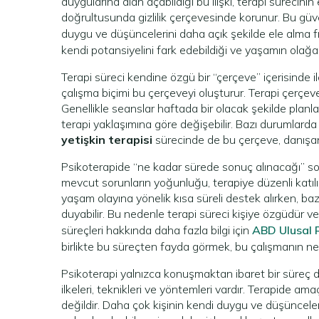
duygularına alan açabildiği bu ilişki, terapi sürecinin
doğrultusunda gizlilik çerçevesinde korunur. Bu güv
duygu ve düşüncelerini daha açık şekilde ele alma fır
kendi potansiyelini fark edebildiği ve yaşamın olağan
Terapi süreci kendine özgü bir “çerçeve” içerisinde ile
çalışma biçimi bu çerçeveyi oluşturur. Terapi çerçeves
Genellikle seanslar haftada bir olacak şekilde planl
terapi yaklaşımına göre değişebilir. Bazı durumlard
yetişkin terapisi
sürecinde de bu çerçeve, danışana 
Psikoterapide “ne kadar sürede sonuç alınacağı” sor
mevcut sorunların yoğunluğu, terapiye düzenli katılımı v
yaşam olayına yönelik kısa süreli destek alırken, bazı
duyabilir. Bu nedenle terapi süreci kişiye özgüdür ve he
süreçleri hakkında daha fazla bilgi için
ABD Ulusal R
birlikte bu süreçten fayda görmek, bu çalışmanın ne
Psikoterapi yalnızca konuşmaktan ibaret bir süreç değ
ilkeleri, teknikleri ve yöntemleri vardır. Terapide 
değildir. Daha çok kişinin kendi duygu ve düşüncelerin