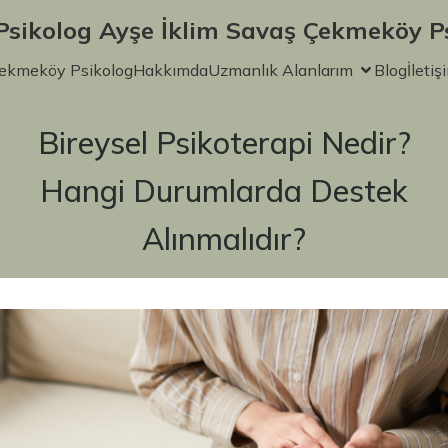
 Psikolog Ayşe İklim Savaş Çekmeköy P
ekmeköy Psikolog
Hakkımda
Uzmanlık Alanlarım
Blog
İletiş
Bireysel Psikoterapi Nedir?
Hangi Durumlarda Destek
Alınmalıdır?