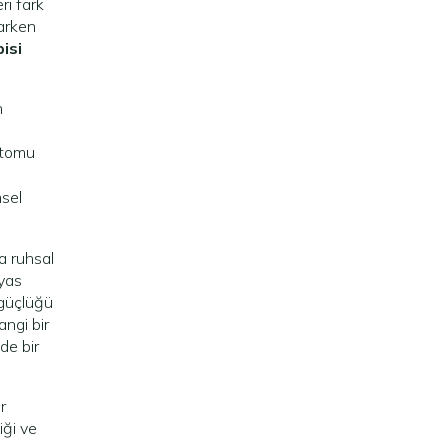
ri fark
narken
isi
n
mptomu
msel
a ruhsal
 yas
 güçlüğü
ngi bir
de bir
r
iği ve