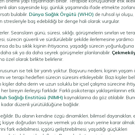
 en önemli yapı taşlarından biridir. Terapide konuşulanlar etik ilkel
enli alan sayesinde kişi, günlük yaşamında ifade etmekte zorland
satı bulabilir.
Dünya Sağlık Örgütü (WHO)
de ruhsal iyi oluşu, 
 stresleriyle baş edebildiği bir denge hali olarak vurgular.
rler. Seansların günü, süresi, sıklığı, görüşmelerin sınırları ve ter
i, sürecin güvenli ve sürdürülebilir şekilde ilerlemesine yardımcı 
ansa da bu sıklık kişinin ihtiyacına, yaşadığı sürecin yoğunluğuna
a daha sık ya da daha seyrek görüşmeler planlanabilir.
Çekmekö
özel olarak birlikte belirlenir.
usunun ise tek bir yanıtı yoktur. Başvuru nedeni, kişinin yaşam
e terapi hedefleri sürecin süresini etkileyebilir. Bazı kişiler belir
 kişiler daha derin ve uzun soluklu bir içsel çalışma sürecine ihti
r bireyin ilerleyişi farklıdır. Farklı psikoterapi yaklaşımlarının etk
uh Sağlığı Enstitüsü (NIMH)
kaynaklarına da göz atılabilir. Bu
 kadar düzenli yürütüldüğüne bağlıdır.
ildir. Bu alanın kendine özgü dinamikleri, bilimsel dayanakları, e
amaç kişiye doğrudan tavsiye vermek ya da onun yerine karar almak
i fark edebilmesi, içgörü geliştirebilmesi, yaşadığı güçlükleri