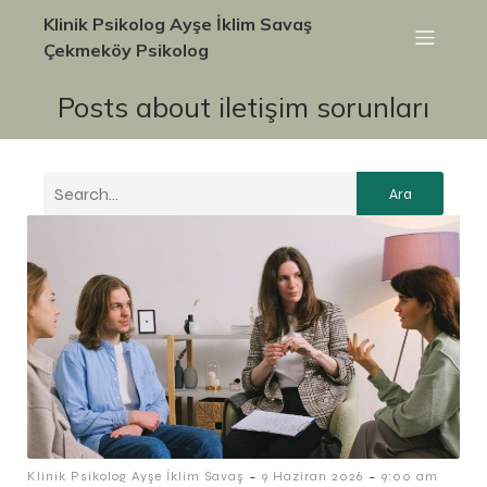
Klinik Psikolog Ayşe İklim Savaş
Çekmeköy Psikolog
Posts about iletişim sorunları
Ara
-
-
Klinik Psikolog Ayşe İklim Savaş
9 Haziran 2026
9:00 am