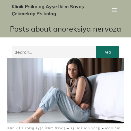
Klinik Psikolog Ayşe İklim Savaş
Çekmeköy Psikolog
Posts about anoreksiya nervoza
Ara
-
-
Klinik Psikolog Ayşe İklim Savaş
23 Haziran 2025
9:00 am