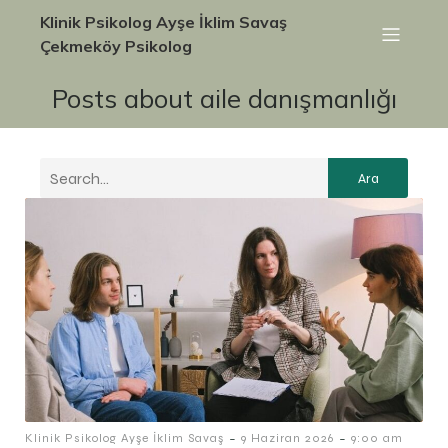
Klinik Psikolog Ayşe İklim Savaş
Çekmeköy Psikolog
Posts about aile danışmanlığı
Ara
-
-
Klinik Psikolog Ayşe İklim Savaş
9 Haziran 2026
9:00 am